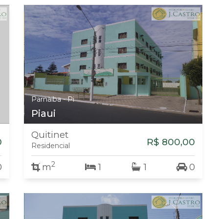
Parnaiba - Pi
Piaui
Quitinet
0
R$ 800,00
Residencial
2
0
m
1
1
0