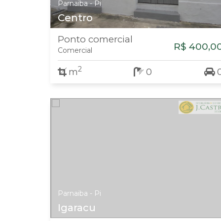
Parnaiba - Pi
Centro
Ponto comercial
R$ 400,0
Comercial
2
m
0
Parnaiba - Pi
Igaracu