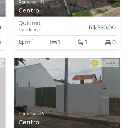
Parnaiba - Pi
Centro
Quitinet
0
R$ 550,00
Residencial
2
0
m
1
1
0
Parnaiba - Pi
Centro