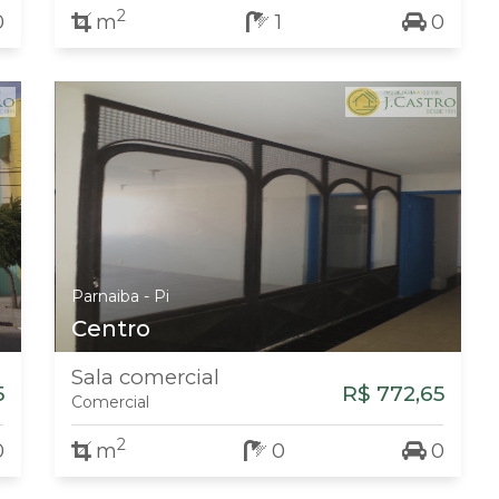
2
0
m
1
0
Parnaiba - Pi
Centro
Sala comercial
5
R$ 772,65
Comercial
2
0
m
0
0