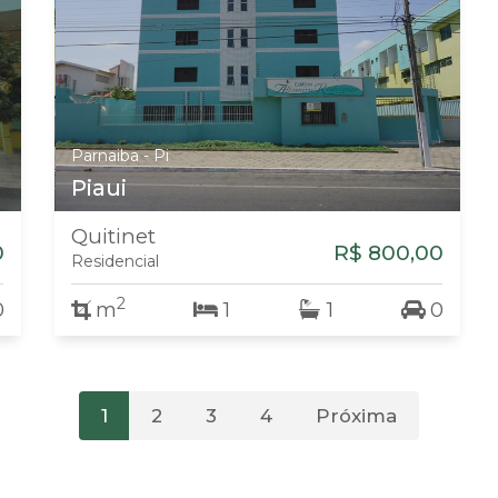
Parnaiba - Pi
Piaui
Quitinet
0
R$ 800,00
Residencial
2
0
m
1
1
0
1
2
3
4
Próxima