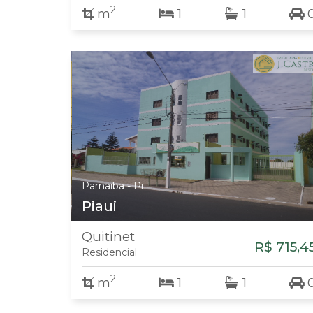
2
m
1
1
Parnaiba - Pi
Piaui
Quitinet
R$ 715,4
Residencial
2
m
1
1