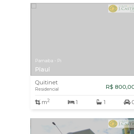
Parnaiba - Pi
Piaui
Quitinet
R$ 800,0
Residencial
2
m
1
1