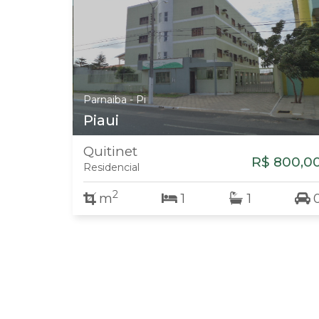
Parnaiba - Pi
Piaui
Quitinet
R$ 800,0
Residencial
2
m
1
1