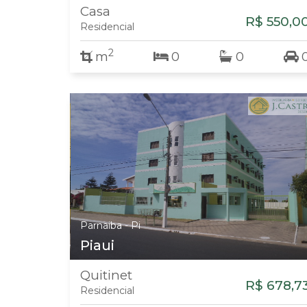
Casa
R$ 550,0
Residencial
2
m
0
0
Parnaiba - Pi
Piaui
Quitinet
R$ 678,7
Residencial