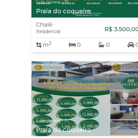
Luis correia - Pi
Praia do coqueiro
Chalé
R$ 3.500,0
Residencial
2
m
0
0
Luis correia - Pi
Praia do coqueiro