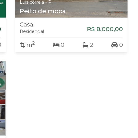
Luis correia - Pi
Peito de moca
Casa
0
R$ 8.000,00
Residencial
2
0
m
0
2
0