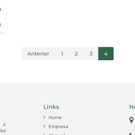
0
0
Anterior
1
2
3
4
Links
N
Home
, o
Empresa
iba