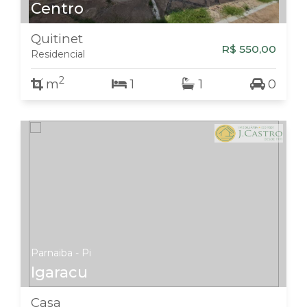
Centro
Quitinet
R$ 550,00
Residencial
2
m
1
1
0
Parnaiba - Pi
Igaracu
Casa