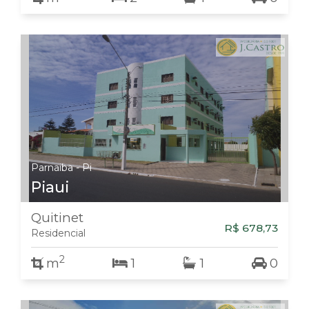
Parnaiba - Pi
Piaui
Quitinet
R$ 678,73
Residencial
2
m
1
1
0