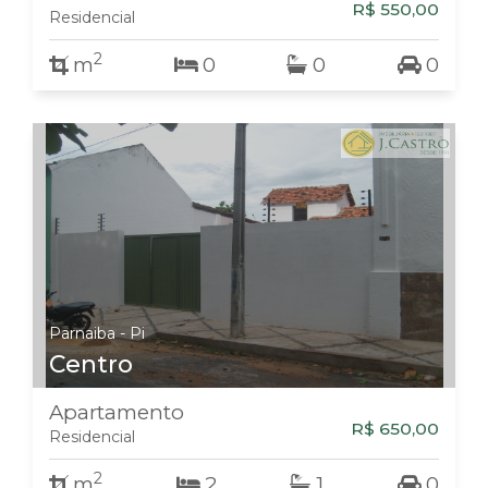
R$ 550,00
Residencial
2
m
0
0
0
Parnaiba - Pi
Centro
Apartamento
R$ 650,00
Residencial
2
m
2
1
0