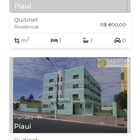
Piaui
Quitinet
R$ 800,00
Residencial
2
m
1
1
0
Parnaiba - Pi
Piaui