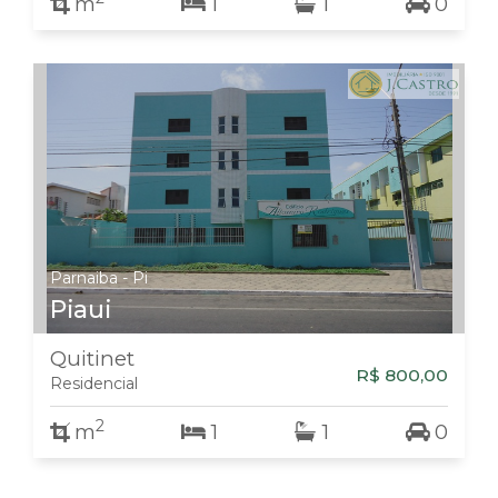
m
1
1
0
Parnaiba - Pi
Piaui
Quitinet
R$ 800,00
Residencial
2
m
1
1
0