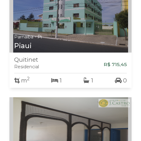
Parnaiba - Pi
Piaui
Quitinet
R$ 715,45
Residencial
2
m
1
1
0