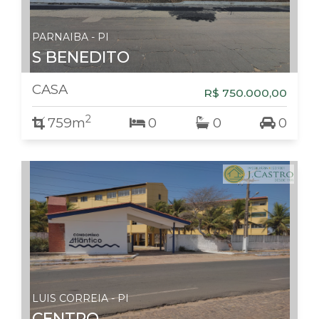
PARNAIBA - PI
S BENEDITO
CASA
R$ 750.000,00
2
759m
0
0
0
LUIS CORREIA - PI
CENTRO