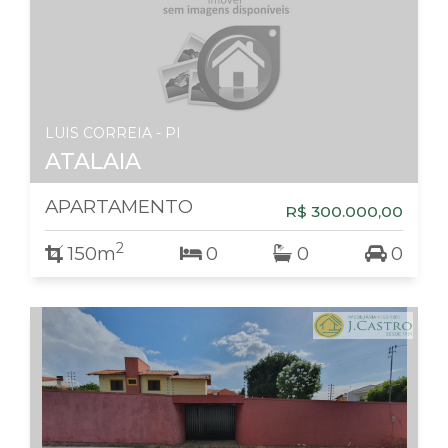
LUIS CORREIA - PI
ATALAIA
APARTAMENTO
R$ 300.000,00
2
150m
0
0
0