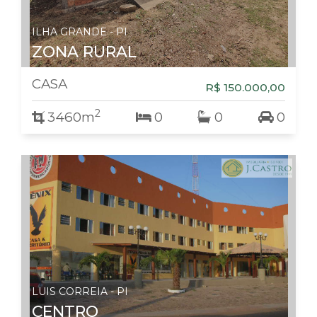
ILHA GRANDE - PI
ZONA RURAL
CASA
R$ 150.000,00
2
3460m
0
0
0
LUIS CORREIA - PI
CENTRO