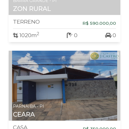
BARRA GRANDE - PI
ZON RURAL
TERRENO
R$ 590.000,00
2
1020m
0
0
PARNAIBA - PI
CEARA
CASA
R$ 350.000,00