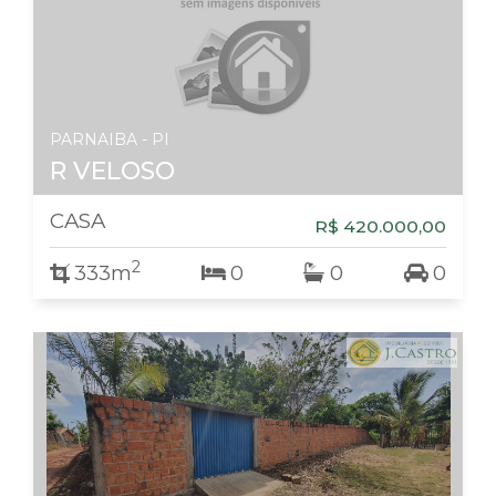
PARNAIBA - PI
R VELOSO
CASA
R$ 420.000,00
2
333m
0
0
0