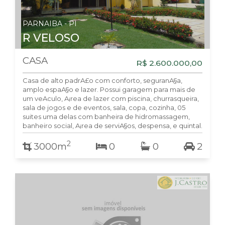
PARNAIBA - PI
R VELOSO
CASA
R$ 2.600.000,00
Casa de alto padrA£o com conforto, seguranA§a,
amplo espaA§o e lazer. Possui garagem para mais de
um veA­culo, A¡rea de lazer com piscina, churrasqueira,
sala de jogos e de eventos, sala, copa, cozinha, 05
suites uma delas com banheira de hidromassagem,
banheiro social, A¡rea de serviA§os, despensa, e quintal.
2
3000m
0
0
2