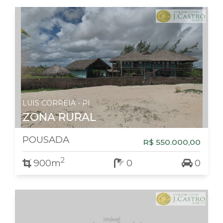
LUIS CORREIA - PI
ZONA RURAL
POUSADA
R$ 550.000,00
2
900m
0
0