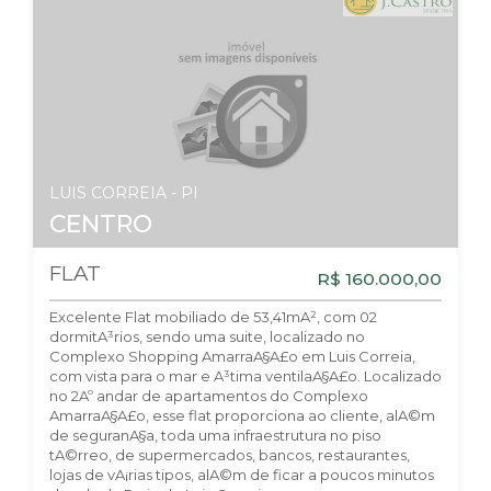
LUIS CORREIA - PI
CENTRO
FLAT
R$ 160.000,00
Excelente Flat mobiliado de 53,41mA², com 02
dormitA³rios, sendo uma suite, localizado no
Complexo Shopping AmarraA§A£o em Luis Correia,
com vista para o mar e A³tima ventilaA§A£o. Localizado
no 2Aº andar de apartamentos do Complexo
AmarraA§A£o, esse flat proporciona ao cliente, alA©m
de seguranA§a, toda uma infraestrutura no piso
tA©rreo, de supermercados, bancos, restaurantes,
lojas de vA¡rias tipos, alA©m de ficar a poucos minutos