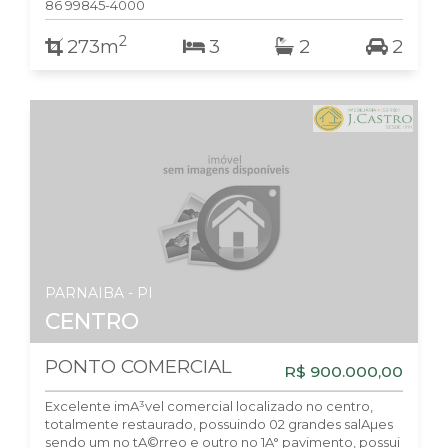
86 99845-4000
2
273m
3
2
2
PARNAIBA - PI
CENTRO
PONTO COMERCIAL
R$ 900.000,00
Excelente imA³vel comercial localizado no centro,
totalmente restaurado, possuindo 02 grandes salAµes
sendo um no tA©rreo e outro no 1A° pavimento, possui