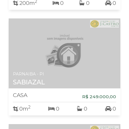
2
200m
0
0
0
PARNAIBA - PI
SABIAZAL
CASA
R$ 249.000,00
2
0m
0
0
0