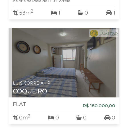
da orla da Praia de Luiz Correia.
2
53m
1
0
1
LUIS CORREIA - PI
COQUEIRO
FLAT
R$ 180.000,00
2
0m
0
0
0