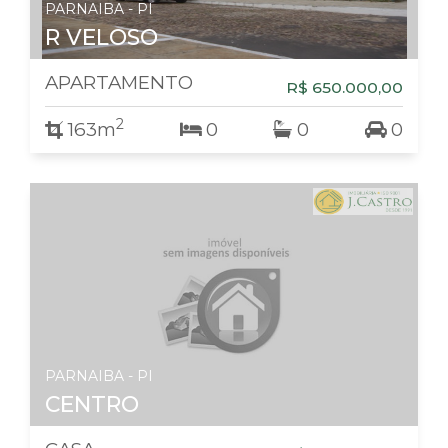
PARNAIBA - PI
R VELOSO
APARTAMENTO
R$ 650.000,00
2
163m
0
0
0
PARNAIBA - PI
CENTRO