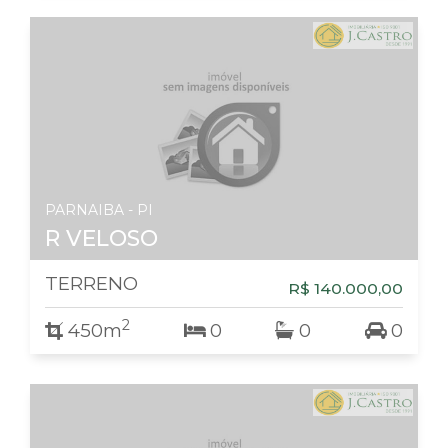
PARNAIBA - PI
R VELOSO
TERRENO
R$ 140.000,00
2
450m
0
0
0