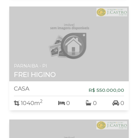
PARNAIBA - PI
FREI HIGINO
CASA
R$ 550.000,00
2
1040m
0
0
0