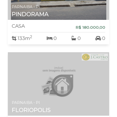
PARNAIBA - PI
PINDORAMA
CASA
R$ 180.000,00
2
133m
0
0
0
PARNAIBA - PI
FLORIOPOLIS