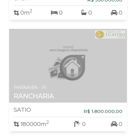
2
0m
0
0
0
PARNAIBA - PI
RANCHARIA
SATIO
R$ 1.800.000,00
2
180000m
0
0