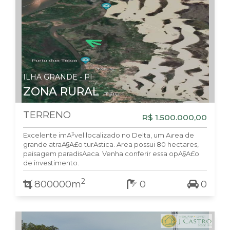
ILHA GRANDE - PI
ZONA RURAL
TERRENO
R$ 1.500.000,00
Excelente imA³vel localizado no Delta, um A¡rea de
grande atraA§A£o turA­stica. Area possui 80 hectares,
paisagem paradisA­aca. Venha conferir essa opA§A£o
de investimento.
2
800000m
0
0