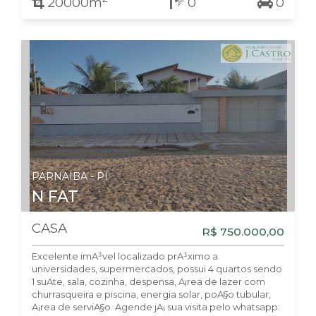
20000m
0
0
PARNAIBA - PI
N FAT
CASA
R$ 750.000,00
Excelente imA³vel localizado prA³ximo a
universidades, supermercados, possui 4 quartos sendo
1 suA­te, sala, cozinha, despensa, A¡rea de lazer com
churrasqueira e piscina, energia solar, poA§o tubular,
A¡rea de serviA§o. Agende jA¡ sua visita pelo whatsapp: