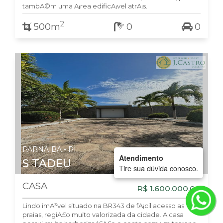
tambA©m uma A¡rea edificA¡vel atrA¡s.
2
500m
0
0
PARNAIBA - PI
Atendimento
S TADEU
Tire sua dúvida conosco.
CASA
R$ 1.600.000,00
Lindo imA³vel situado na BR343 de fA¡cil acesso as
praias, regiA£o muito valorizada da cidade. A casa