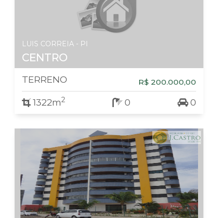
LUIS CORREIA - PI
CENTRO
TERRENO
R$ 200.000,00
2
1322m
0
0