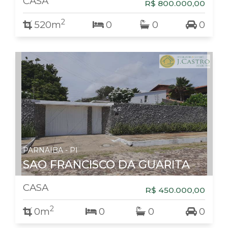
CASA
R$ 800.000,00
2
520m
0
0
0
PARNAIBA - PI
SAO FRANCISCO DA GUARITA
CASA
R$ 450.000,00
2
0m
0
0
0