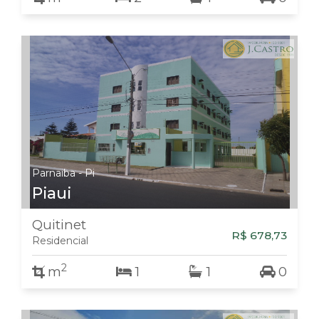
Parnaiba - Pi
Piaui
Quitinet
R$ 678,73
Residencial
2
m
1
1
0