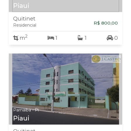
Piaui
Quitinet
R$ 800,00
Residencial
2
m
1
1
0
Parnaiba - Pi
Piaui