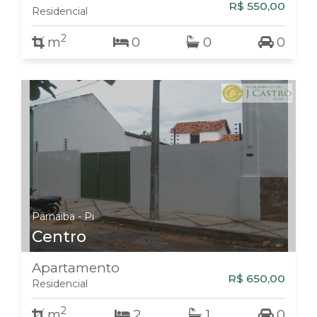
R$ 550,00
Residencial
2
m
0
0
0
Parnaiba - Pi
Centro
Apartamento
R$ 650,00
Residencial
2
m
2
1
0