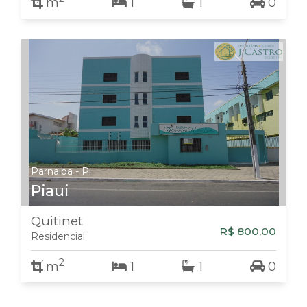
m
1
1
0
Parnaiba - Pi
Piaui
Quitinet
R$ 800,00
Residencial
2
m
1
1
0