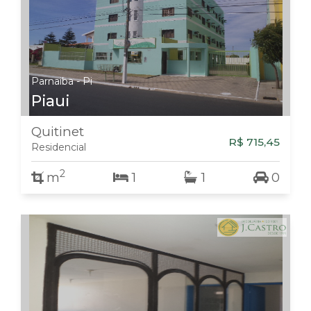
Parnaiba - Pi
Piaui
Quitinet
R$ 715,45
Residencial
2
m
1
1
0