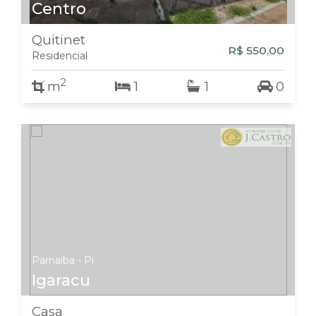
Centro
Quitinet
R$ 550,00
Residencial
2
m
1
1
0
Parnaiba - Pi
Igaracu
Casa