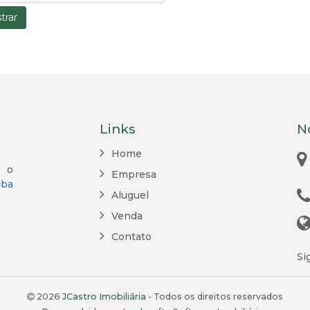
trar
Links
N
Home
, o
Empresa
iba
Aluguel
Venda
Contato
Si
2026
JCastro Imobiliária
- Todos os direitos reservados